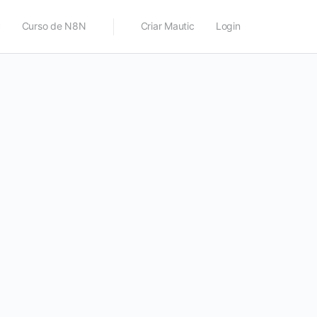
c
Curso de N8N
Criar Mautic
Login