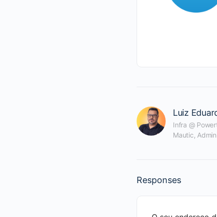
Luiz Eduar
Infra @ Powert
Mautic, Admin
Responses
O seu endereço de