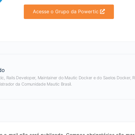
Acesse o Grupo da Powertic
do
ic, Rails Developer, Maintainer do Mautic Docker e do Saelos Docker, 
istrador da Comunidade Mautic Brasil.
 e-mail não será publicado.
Campos obrigatórios são ma