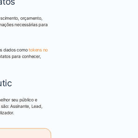
atos
ascimento, orçamento,
rmações necessárias para
os dados como
tokens no
tatos para conhecer,
tic
elhor seu público e
 são: Assinante, Lead,
lizador.