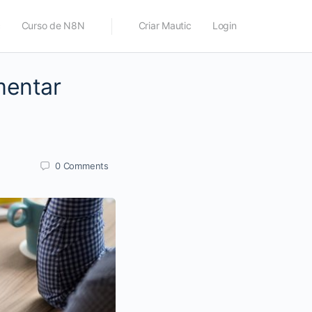
c
Curso de N8N
Criar Mautic
Login
mentar
0
Comments