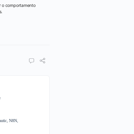
ar o comportamento
s.
e
autic, N8N,