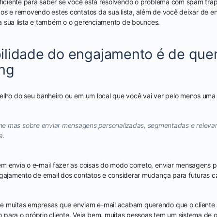
uficiente para saber se você está resolvendo o problema com spam trap
os e removendo estes contatos da sua lista, além de você deixar de 
a sua lista e também o o gerenciamento de bounces.
ilidade do engajamento é de que
ing
elho do seu banheiro ou em um local que você vai ver pelo menos uma 
me mas sobre enviar mensagens personalizadas, segmentadas e relevan
a.
m envia o e-mail fazer as coisas do modo correto, enviar mensagens p
engajamento de email dos contatos e considerar mudança para futuras 
e muitas empresas que enviam e-mail acabam querendo que o cliente 
para o próprio cliente. Veja bem, muitas pessoas tem um sistema de 