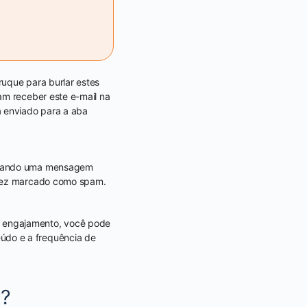
ruque para burlar estes
am receber este e-mail na
á enviado para a aba
 Quando uma mensagem
alvez marcado como spam.
o engajamento, você pode
údo e a frequência de
r?