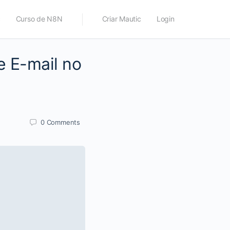
c
Curso de N8N
Criar Mautic
Login
e E-mail no
0
Comments