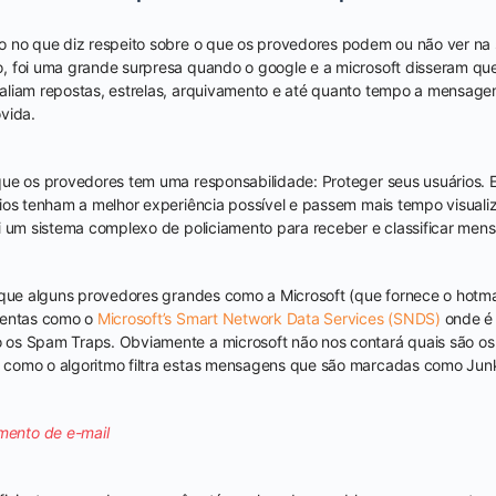
o no que diz respeito sobre o que os provedores podem ou não ver n
 foi uma grande surpresa quando o google e a microsoft disseram que
aliam repostas, estrelas, arquivamento e até quanto tempo a mensagem
vida.
que os provedores tem uma responsabilidade: Proteger seus usuários. 
rios tenham a melhor experiência possível e passem mais tempo visual
i um sistema complexo de policiamento para receber e classificar men
 que alguns provedores grandes como a Microsoft (que fornece o hotmail
mentas como o
Microsoft’s Smart Network Data Services (SNDS)
onde é 
os Spam Traps. Obviamente a microsoft não nos contará quais são os
como o algoritmo filtra estas mensagens que são marcadas como Junk 