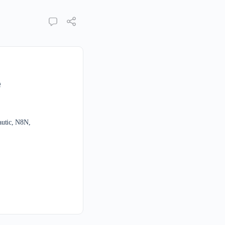
e
autic, N8N,