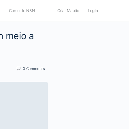
c
Curso de N8N
Criar Mautic
Login
m meio a
0
Comments