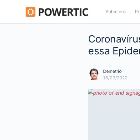
Sobre nós
Pr
Coronavíru
essa Epide
Demetrio
16/03/2020