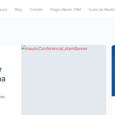
eços
Blog
Contato
Plugin Mautic CRM
Curso de Mauti
e
na
 de