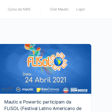
c
Curso de N8N
Criar Mautic
Login
Mautic e Powertic participam da
FLISOL (Festival Latino Americano de