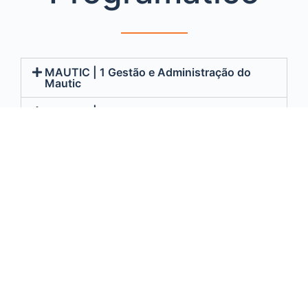
MAUTIC | 1 Gestão e Administração do
Mautic
MAUTIC | 2 Gestão de Contatos
MAUTIC | 3 Gestão de Segmentos no
Mautic
MAUTIC | 4 Gestão de Formulários
MAUTIC | 5 Gestão de Campanhas
MAUTIC | 6 Gestão de Campos
Customizados
MAUTIC | 7 Conhecendo as UTM Tags
MAUTIC | 8 Como usar o WP-Mautic